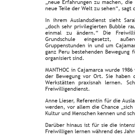
„neue Erfahrungen zu machen, die 
neue Teile der Welt zu sehen“, sagt 
In ihrem Auslandsdienst sieht Sar
„doch sehr privilegierten Bubble r
einmal zu ändern.“ Die Freiwill
Grundschule eingesetzt, auß
Gruppenstunden in und um Cajamar
ganz Peru bestehenden Bewegung f
organisiert sind.
MANTHOC in Cajamarca wurde 1986 vo
der Bewegung vor Ort. Sie haben d
Werkstätten praxisnah lernen. Sc
Freiwilligendienst.
Anne Lieser, Referentin für die Ausla
werden, vor allem die Chance „sich
Kultur und Menschen kennen und sch
Darüber hinaus ist für sie die inte
Freiwilligen lernen während des Jah