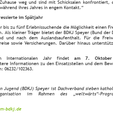
 Zuhause weg und sind mit Schicksalen konfrontiert, d
 während ihres Jahres in engem Kontakt.“
ressierte im Spätjahr
bis zu fünf Erlebnissuchende die Möglichkeit einen Frei
en. Als kleiner Träger bietet der BDKJ Speyer (Bund der
end und nach dem Auslandsaufenthalt. Für die Freiw
reise sowie Versicherungen. Darüber hinaus unterstüt
gen Internationalen Jahr findet
am 7. Oktobe
eitere Informationen zu den Einsatzstellen und dem Be
n: 06232/102363.
n Jugend (BDKJ) Speyer ist Dachverband sieben katho
rganisation im Rahmen des „weltwärts“-Progr
im-bdkj.de