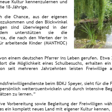
neue Kultur kennenzulernen und
die 18-Jährige.
ah die Chance, aus der eigenen
auszukommen und den Blickwinkel
igen sind überwiegend in der
erdem unterstützen sie die
ca, die nach den Werten der in
ür arbeitende Kinder (MANTHOC)
n einem deutschen Pfarrer ins Leben gerufen. Etwa 35
ort die Möglichkeit eines Schulbesuchs, erhalten ei
hon seit mehreren Jahrzehnten leisten Freiwillige
ndsfreiwilligendienste beim BDKJ Speyer, sieht für die 
 persönlich weiterzuentwickeln und durch intensive Be
ätzen zu lernen.“
nsive Vorbereitung sowie Begleitung der Freiwilligen wä
res ein komplett neues Land mit eigener Kultur kennen, 