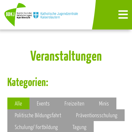
Veranstaltungen
Kategorien:
Alle
Events
Freizeiten
Minis
Politische Bildungsfahrt
Präventionsschulung
Schulung/ Fortbildung
Tagung