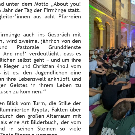
nd unter dem Motto „About you!
Jahr der Tag der Firmlinge statt.
leiter*innen aus acht Pfarreien
irmlinge auch ins Gespräch mit
, wird zweimal jährlich von den
und Pastorale Grunddienste
! And me!‘ verdeutlicht, dass es
lichen selbst geht – und um ihre
a Rieger und Christian Knoll vom
s ist es, den Jugendlichen eine
an ihre Lebenswelt anknüpft und
igen Geistes in ihrem Leben zu
tausch zu kommen.“
n Blick vom Turm, die Stille der
illuminierten Krypta, Fakten über
 durch den großen Altarraum mit
als eine Art Bilderbuch, der vom
d in seinen Steinen so viele
t Tanja Rieger zusammen.