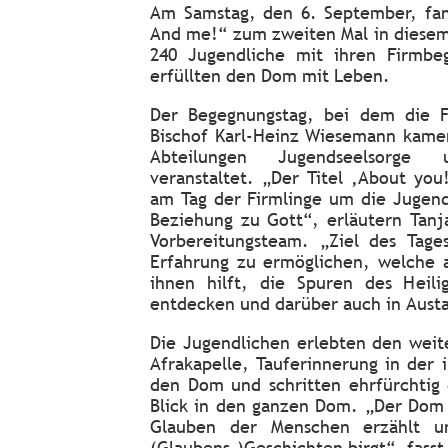
Am Samstag, den 6. September, fa
And me!“ zum zweiten Mal in diesem 
240 Jugendliche mit ihren Firmbeg
erfüllten den Dom mit Leben.
Der Begegnungstag, bei dem die F
Bischof Karl-Heinz Wiesemann kamen
Abteilungen Jugendseelsorge 
veranstaltet. „Der Titel ‚About you
am Tag der Firmlinge um die Jugend
Beziehung zu Gott“, erläutern Tanj
Vorbereitungsteam. „Ziel des Tage
Erfahrung zu ermöglichen, welche 
ihnen hilft, die Spuren des Heil
entdecken und darüber auch in Aus
Die Jugendlichen erlebten den weite
Afrakapelle, Tauferinnerung in der 
den Dom und schritten ehrfürchtig
Blick in den ganzen Dom. „Der Dom 
Glauben der Menschen erzählt un
(Glaubens-)Geschichten birgt“, fass